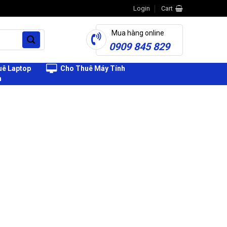
Login
Cart
Mua hàng online
0909 845 829
ê Laptop
Cho Thuê Máy Tính
h