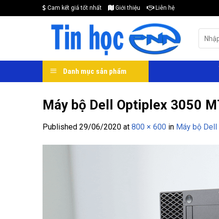
Skip
Cam kết giá tốt nhất
Giới thiệu
Liên hệ
to
content
Search
for:
Danh mục sản phẩm
Máy bộ Dell Optiplex 3050 MT
Published
29/06/2020
at
800 × 600
in
Máy bộ Dell