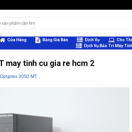
Cửa Hàng
Bảng Giá Bán
Dịch Vụ
Cho Thu
Dịch Vụ Bảo Trì Máy Tín
 may tinh cu gia re hcm 2
 Optiplex 3050 MT