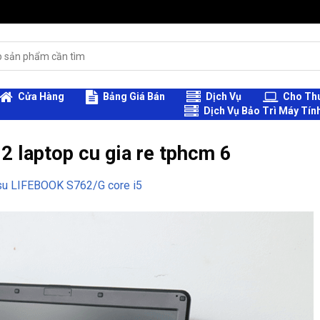
Cửa Hàng
Bảng Giá Bán
Dịch Vụ
Cho Thu
Dịch Vụ Bảo Trì Máy Tín
2 laptop cu gia re tphcm 6
tsu LIFEBOOK S762/G core i5