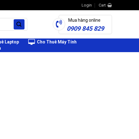
Login
Cart
Mua hàng online
0909 845 829
ê Laptop
Cho Thuê Máy Tính
h