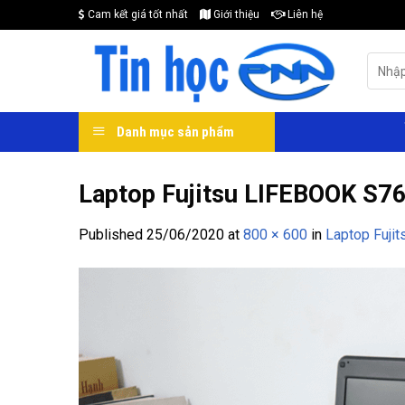
Skip
Cam kết giá tốt nhất
Giới thiệu
Liên hệ
to
content
Search
for:
Danh mục sản phẩm
Laptop Fujitsu LIFEBOOK S76
Published
25/06/2020
at
800 × 600
in
Laptop Fuji