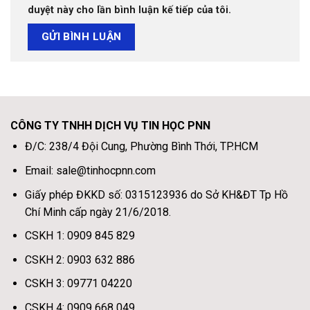
duyệt này cho lần bình luận kế tiếp của tôi.
CÔNG TY TNHH DỊCH VỤ TIN HỌC PNN
Đ/C: 238/4 Đội Cung, Phường Bình Thới, TP.HCM
Email: sale@tinhocpnn.com
Giấy phép ĐKKD số: 0315123936 do Sở KH&ĐT Tp Hồ
Chí Minh cấp ngày 21/6/2018.
CSKH 1: 0909 845 829
CSKH 2: 0903 632 886
CSKH 3: 09771 04220
CSKH 4: 0909 668 049