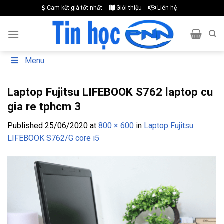
Skip
Cam kết giá tốt nhất
Giới thiệu
Liên hệ
to
content
Menu
Laptop Fujitsu LIFEBOOK S762 laptop cu
gia re tphcm 3
Published
25/06/2020
at
800 × 600
in
Laptop Fujitsu
LIFEBOOK S762/G core i5