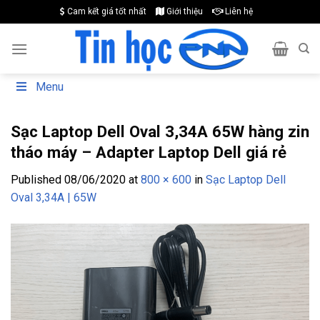
Skip
Cam kết giá tốt nhất
Giới thiệu
Liên hệ
to
content
Menu
Sạc Laptop Dell Oval 3,34A 65W hàng zin
tháo máy – Adapter Laptop Dell giá rẻ
Published
08/06/2020
at
800 × 600
in
Sạc Laptop Dell
Oval 3,34A | 65W