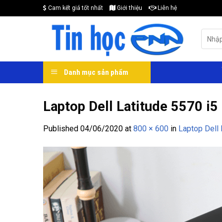
Skip
Cam kết giá tốt nhất
Giới thiệu
Liên hệ
to
content
Search
for:
Danh mục sản phẩm
Laptop Dell Latitude 5570 i5
Published
04/06/2020
at
800 × 600
in
Laptop Dell 