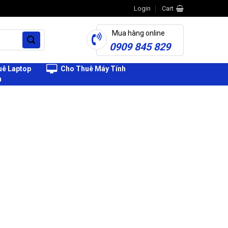
Login
Cart
Mua hàng online
0909 845 829
ê Laptop
Cho Thuê Máy Tính
h