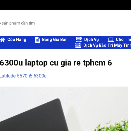
Cửa Hàng
Bảng Giá Bán
Dịch Vụ
Cho Thu
Dịch Vụ Bảo Trì Máy Tín
 6300u laptop cu gia re tphcm 6
Latitude 5570 i5 6300u