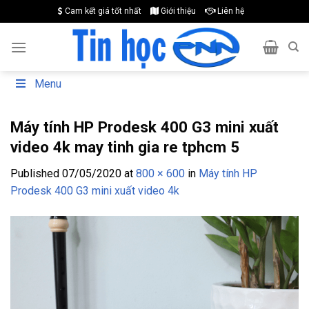
Skip
Cam kết giá tốt nhất
Giới thiệu
Liên hệ
to
content
Menu
Máy tính HP Prodesk 400 G3 mini xuất
video 4k may tinh gia re tphcm 5
Published
07/05/2020
at
800 × 600
in
Máy tính HP
Prodesk 400 G3 mini xuất video 4k