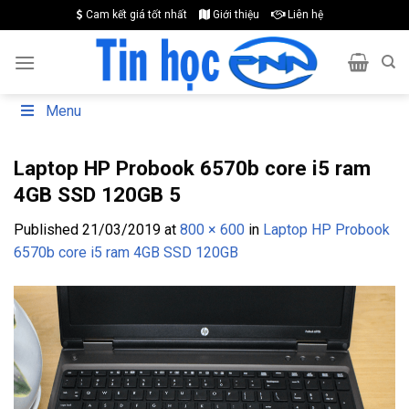
Skip
Cam kết giá tốt nhất
Giới thiệu
Liên hệ
to
content
Menu
Laptop HP Probook 6570b core i5 ram
4GB SSD 120GB 5
Published
21/03/2019
at
800 × 600
in
Laptop HP Probook
6570b core i5 ram 4GB SSD 120GB