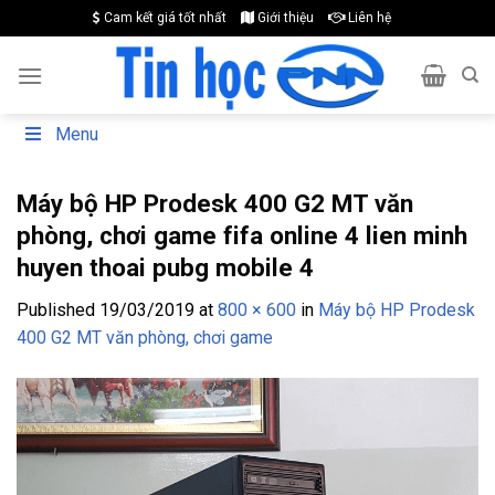
Skip
Cam kết giá tốt nhất
Giới thiệu
Liên hệ
to
content
Menu
Máy bộ HP Prodesk 400 G2 MT văn
phòng, chơi game fifa online 4 lien minh
huyen thoai pubg mobile 4
Published
19/03/2019
at
800 × 600
in
Máy bộ HP Prodesk
400 G2 MT văn phòng, chơi game