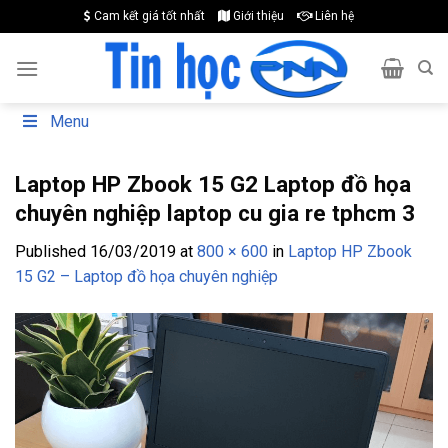
Skip
Cam kết giá tốt nhất
Giới thiệu
Liên hệ
to
content
Menu
Laptop HP Zbook 15 G2 Laptop đồ họa
chuyên nghiệp laptop cu gia re tphcm 3
Published
16/03/2019
at
800 × 600
in
Laptop HP Zbook
15 G2 – Laptop đồ họa chuyên nghiệp