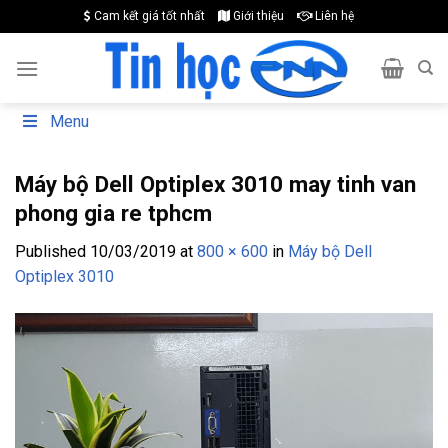
Skip
Cam kết giá tốt nhất
Giới thiệu
Liên hệ
to
content
Menu
Máy bộ Dell Optiplex 3010 may tinh van
phong gia re tphcm
Published
10/03/2019
at
800 × 600
in
Máy bộ Dell
Optiplex 3010