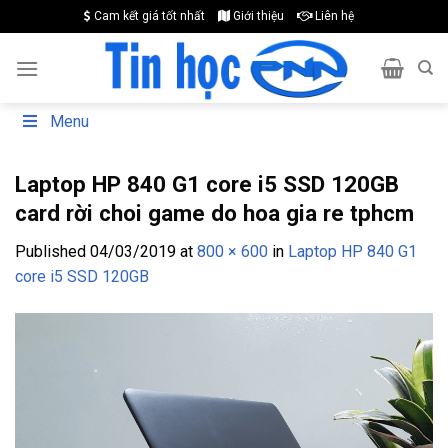
Skip
Cam kết giá tốt nhất
Giới thiệu
Liên hệ
to
content
Menu
Laptop HP 840 G1 core i5 SSD 120GB
card rời choi game do hoa gia re tphcm
Published
04/03/2019
at
800 × 600
in
Laptop HP 840 G1
core i5 SSD 120GB