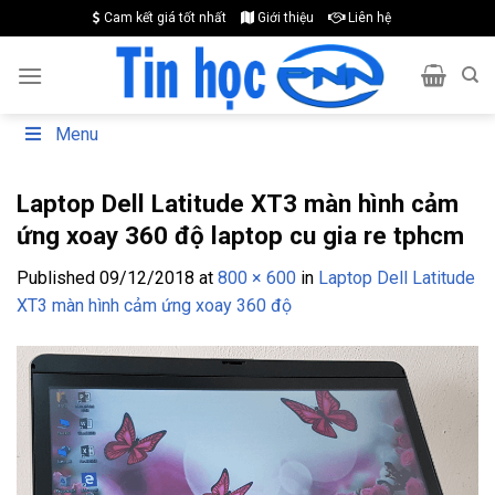
Skip
Cam kết giá tốt nhất
Giới thiệu
Liên hệ
to
content
Menu
Laptop Dell Latitude XT3 màn hình cảm
ứng xoay 360 độ laptop cu gia re tphcm
Published
09/12/2018
at
800 × 600
in
Laptop Dell Latitude
XT3 màn hình cảm ứng xoay 360 độ