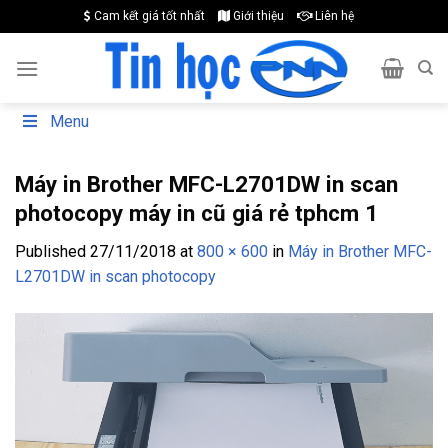
Skip
Cam kết giá tốt nhất
Giới thiệu
Liên hệ
to
content
Menu
Máy in Brother MFC-L2701DW in scan
photocopy máy in cũ giá rẻ tphcm 1
Published
27/11/2018
at
800 × 600
in
Máy in Brother MFC-
L2701DW in scan photocopy