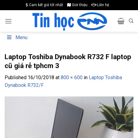
Skip
Cam kết giá tốt nhất
Giới thiệu
Liên hệ
to
content
Menu
Laptop Toshiba Dynabook R732 F laptop
cũ giá rẻ tphcm 3
Published
16/10/2018
at
800 × 600
in
Laptop Toshiba
Dynabook R732/F