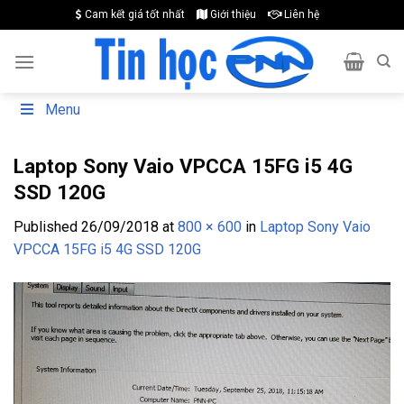
Skip
Cam kết giá tốt nhất
Giới thiệu
Liên hệ
to
content
Menu
Laptop Sony Vaio VPCCA 15FG i5 4G
SSD 120G
Published
26/09/2018
at
800 × 600
in
Laptop Sony Vaio
VPCCA 15FG i5 4G SSD 120G