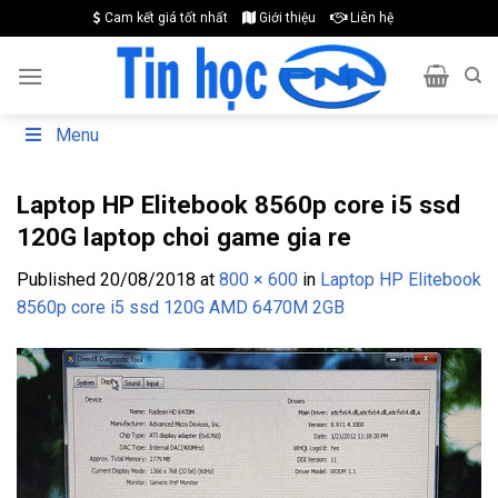
Skip
Cam kết giá tốt nhất
Giới thiệu
Liên hệ
to
content
Menu
Laptop HP Elitebook 8560p core i5 ssd
120G laptop choi game gia re
Published
20/08/2018
at
800 × 600
in
Laptop HP Elitebook
8560p core i5 ssd 120G AMD 6470M 2GB