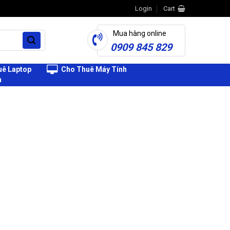
Login
Cart
Mua hàng online
0909 845 829
ê Laptop
Cho Thuê Máy Tính
h