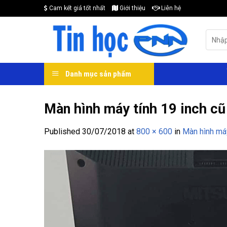
Skip
Cam kết giá tốt nhất
Giới thiệu
Liên hệ
to
content
Search
for:
Danh mục sản phẩm
Màn hình máy tính 19 inch cũ 
Published
30/07/2018
at
800 × 600
in
Màn hình má