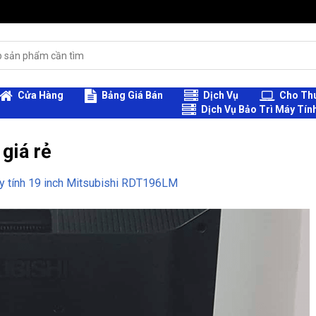
Cửa Hàng
Bảng Giá Bán
Dịch Vụ
Cho Thu
Dịch Vụ Bảo Trì Máy Tín
giá rẻ
y tính 19 inch Mitsubishi RDT196LM