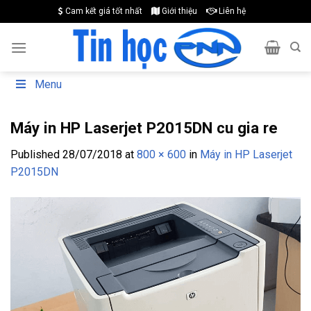
Skip
Cam kết giá tốt nhất
Giới thiệu
Liên hệ
to
content
Menu
Máy in HP Laserjet P2015DN cu gia re
Published
28/07/2018
at
800 × 600
in
Máy in HP Laserjet
P2015DN