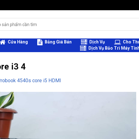
Cửa Hàng
Bảng Giá Bán
Dịch Vụ
Cho Thu
Dịch Vụ Bảo Trì Máy Tín
re i3 4
robook 4540s core i5 HDMI