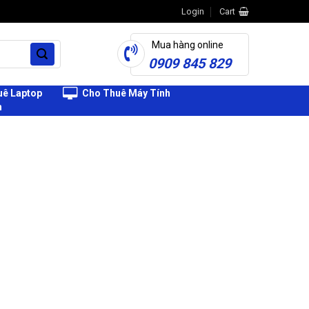
Login
Cart
Mua hàng online
0909 845 829
ê Laptop
Cho Thuê Máy Tính
h