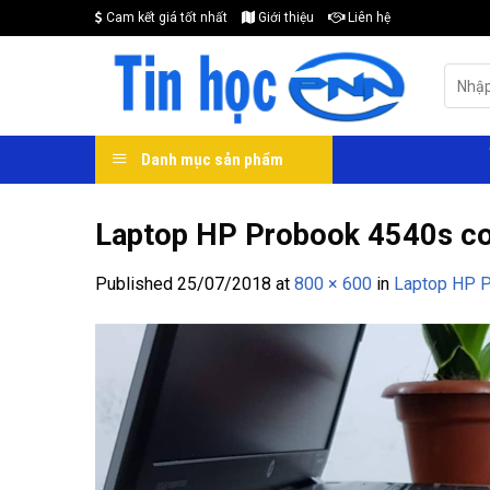
Skip
Cam kết giá tốt nhất
Giới thiệu
Liên hệ
to
content
Search
for:
Danh mục sản phẩm
Laptop HP Probook 4540s co
Published
25/07/2018
at
800 × 600
in
Laptop HP P