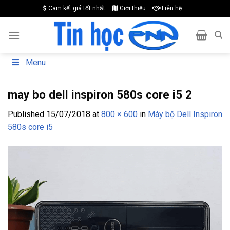
Skip
Cam kết giá tốt nhất
Giới thiệu
Liên hệ
to
content
Menu
may bo dell inspiron 580s core i5 2
Published
15/07/2018
at
800 × 600
in
Máy bộ Dell Inspiron
580s core i5