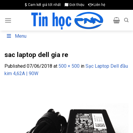
Skip
Cam kết giá tốt nhất
Giới thiệu
Liên hệ
to
content
Menu
sac laptop dell gia re
Published
07/06/2018
at
500 × 500
in
Sạc Laptop Dell đầu
kim 4,62A | 90W