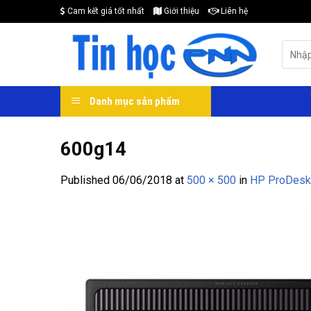
Skip
Cam kết giá tốt nhất
Giới thiệu
Liên hệ
to
content
Search
for:
Danh mục sản phẩm
600g14
Published
06/06/2018
at
500 × 500
in
HP ProDesk