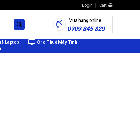
Login
Cart
Mua hàng online
0909 845 829
ê Laptop
Cho Thuê Máy Tính
h