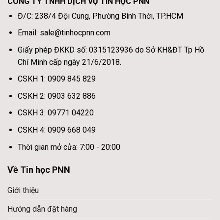
CÔNG TY TNHH DỊCH VỤ TIN HỌC PNN
Đ/C: 238/4 Đội Cung, Phường Bình Thới, TP.HCM
Email: sale@tinhocpnn.com
Giấy phép ĐKKD số: 0315123936 do Sở KH&ĐT Tp Hồ
Chí Minh cấp ngày 21/6/2018.
CSKH 1: 0909 845 829
CSKH 2: 0903 632 886
CSKH 3: 09771 04220
CSKH 4: 0909 668 049
Thời gian mở cửa: 7:00 - 20:00
Về Tin học PNN
Giới thiệu
Hướng dẫn đặt hàng