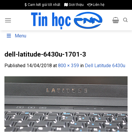
Skip
Cam kết giá tốt nhất
Giới thiệu
Liên hệ
to
content
Menu
dell-latitude-6430u-1701-3
Published
14/04/2018
at
800 × 359
in
Dell Latitude 6430u