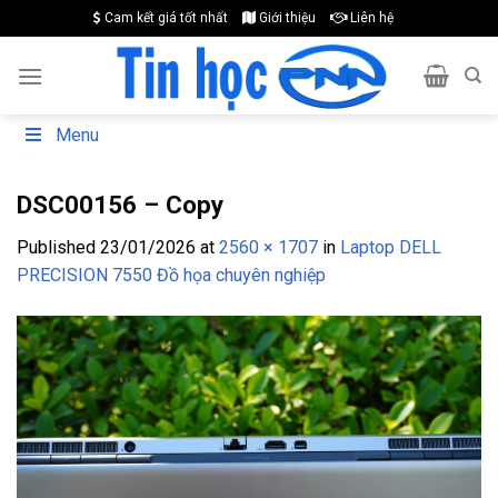
Skip
Cam kết giá tốt nhất
Giới thiệu
Liên hệ
to
content
Menu
DSC00156 – Copy
Published
23/01/2026
at
2560 × 1707
in
Laptop DELL
PRECISION 7550 Đồ họa chuyên nghiệp