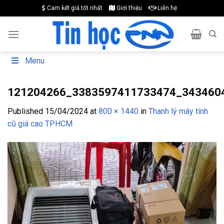
Skip
Cam kết giá tốt nhất
Giới thiệu
Liên hệ
to
content
Menu
121204266_3383597411733474_343460
Published
15/04/2024
at
800 × 1440
in
Thanh lý máy tính
cũ giá cao TPHCM