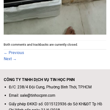
Both comments and trackbacks are currently closed.
←
Previous
Next
→
CÔNG TY TNHH DỊCH VỤ TIN HỌC PNN
Đ/C: 238/4 Đội Cung, Phường Bình Thới, TP.HCM
Email: sale@tinhocpnn.com
Giấy phép ĐKKD số: 0315123936 do Sở KH&ĐT Tp Hồ