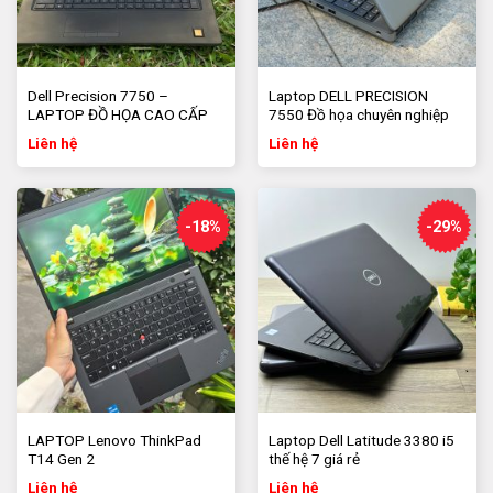
chuyên gia trong lĩnh vực thiết kế, đồ họa 3D và các ứng
dụng yêu cầu hiệu suất cao.
Dell Precision 7750 –
Laptop DELL PRECISION
LAPTOP ĐỒ HỌA CAO CẤP
7550 Đồ họa chuyên nghiệp
Liên hệ
Liên hệ
-18%
-29%
LAPTOP Lenovo ThinkPad
Laptop Dell Latitude 3380 i5
T14 Gen 2
thế hệ 7 giá rẻ
Liên hệ
Liên hệ