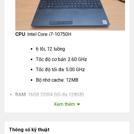
CPU
: Intel Core i7-10750H
6 lõi, 12 luồng
Tốc độ cơ bản: 2.60 GHz
Tốc độ tối đa: 5.00 GHz
Bộ nhớ cache: 12MB
RAM
: 16GB DDR4 (tối đa 128GB)
Xem thêm
Nguyên lý hoạt động mượt mà cho các ứng
dụng đa nhiệm và yêu cầu nhiều bộ nhớ.
Thông số kỹ thuật
Đĩa cứng
: SSD 512GB NVMe