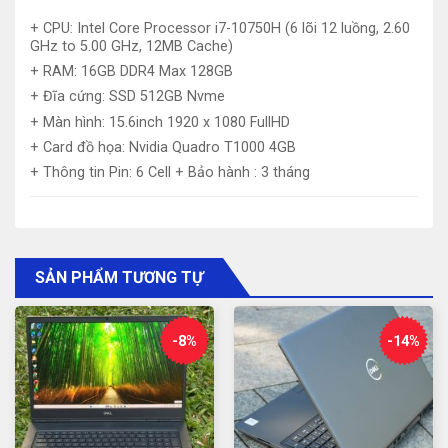
+ CPU: Intel Core Processor i7-10750H (6 lõi 12 luồng, 2.60
Tốc độ truy xuất dữ liệu nhanh, giúp hệ
GHz to 5.00 GHz, 12MB Cache)
thống khởi động nhanh chóng và ứng dụng
+ RAM: 16GB DDR4 Max 128GB
chạy mượt mà.
+ Đĩa cứng: SSD 512GB Nvme
+ Màn hình: 15.6inch 1920 x 1080 FullHD
Màn hình
: 15.6 inch, độ phân giải Full HD (1920 x
+ Card đồ họa: Nvidia Quadro T1000 4GB
1080)
+ Thông tin Pin: 6 Cell + Bảo hành : 3 tháng
Chất lượng hình ảnh sắc nét, phù hợp cho
cả công việc và giải trí.
SẢN PHẨM TƯƠNG TỰ
Card đồ họa
: Nvidia Quadro T1000 4GB
Card đồ họa chuyên dụng, phù hợp cho các
-8%
-14%
tác vụ đồ họa chuyên nghiệp và xử lý hình
ảnh.
Dell Precision 7550 là chiếc laptop lý tưởng cho các