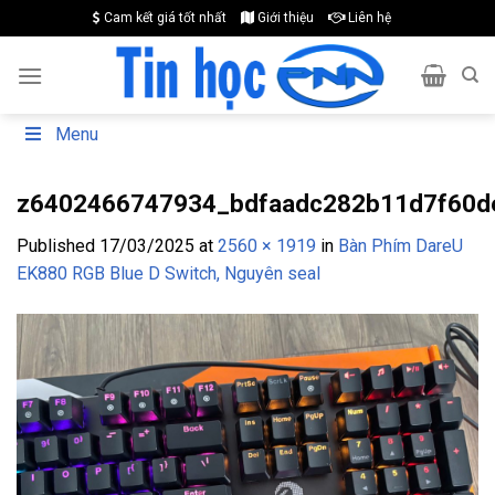
Skip
Cam kết giá tốt nhất
Giới thiệu
Liên hệ
to
content
Menu
z6402466747934_bdfaadc282b11d7f60d
Published
17/03/2025
at
2560 × 1919
in
Bàn Phím DareU
EK880 RGB Blue D Switch, Nguyên seal