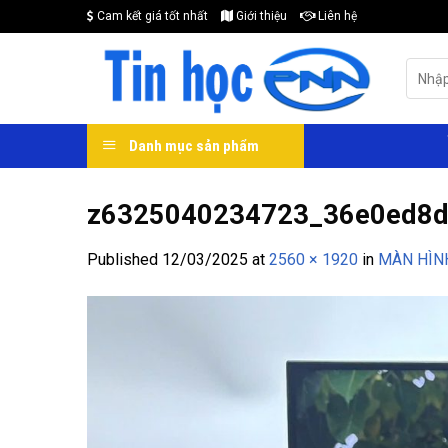
Skip
Cam kết giá tốt nhất
Giới thiệu
Liên hệ
to
content
Search
for:
Danh mục sản phẩm
z6325040234723_36e0ed8d
Published
12/03/2025
at
2560 × 1920
in
MÀN HÌNH