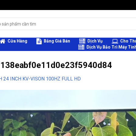
Cửa Hàng
Bảng Giá Bán
Dịch Vụ
Cho Thu
Dịch Vụ Bảo Trì Máy Tín
138eabf0e11d0e23f5940d84
 24 INCH KV-VISON 100HZ FULL HD