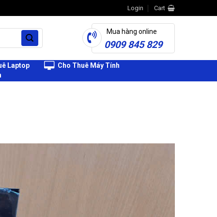
Login
Cart
Mua hàng online
0909 845 829
ê Laptop
Cho Thuê Máy Tính
h