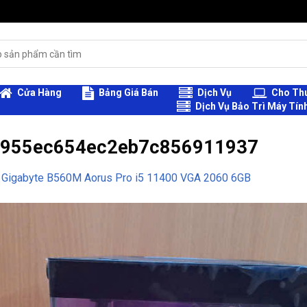
Cửa Hàng
Bảng Giá Bán
Dịch Vụ
Cho Thu
Dịch Vụ Bảo Trì Máy Tín
1955ec654ec2eb7c856911937
 Gigabyte B560M Aorus Pro i5 11400 VGA 2060 6GB