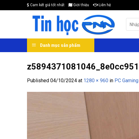
Skip
Cam kết giá tốt nhất
Giới thiệu
Liên hệ
to
content
Search
for:
Danh mục sản phẩm
z5894371081046_8e0cc95
Published
04/10/2024
at
1280 × 960
in
PC Gaming