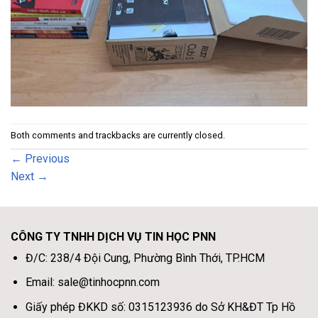
Both comments and trackbacks are currently closed.
←
Previous
Next
→
CÔNG TY TNHH DỊCH VỤ TIN HỌC PNN
Đ/C: 238/4 Đội Cung, Phường Bình Thới, TP.HCM
Email: sale@tinhocpnn.com
Giấy phép ĐKKD số: 0315123936 do Sở KH&ĐT Tp Hồ