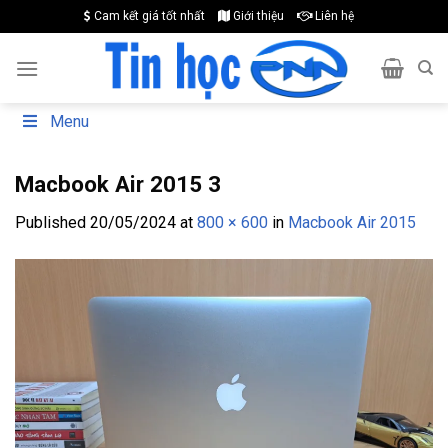
Skip
Cam kết giá tốt nhất
Giới thiệu
Liên hệ
to
content
Menu
Macbook Air 2015 3
Published
20/05/2024
at
800 × 600
in
Macbook Air 2015