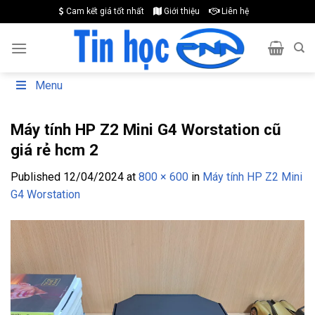
Skip
Cam kết giá tốt nhất
Giới thiệu
Liên hệ
to
content
Menu
Máy tính HP Z2 Mini G4 Worstation cũ
giá rẻ hcm 2
Published
12/04/2024
at
800 × 600
in
Máy tính HP Z2 Mini
G4 Worstation