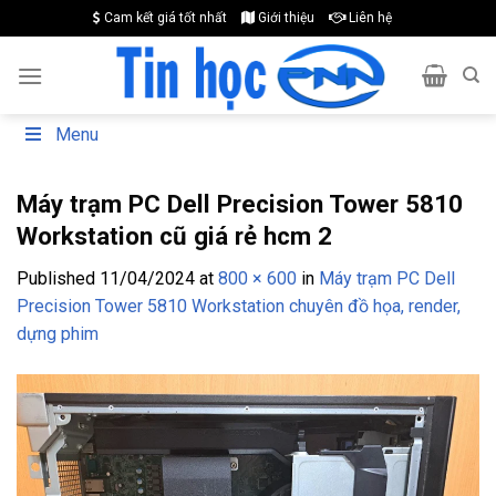
Skip
Cam kết giá tốt nhất
Giới thiệu
Liên hệ
to
content
Menu
Máy trạm PC Dell Precision Tower 5810
Workstation cũ giá rẻ hcm 2
Published
11/04/2024
at
800 × 600
in
Máy trạm PC Dell
Precision Tower 5810 Workstation chuyên đồ họa, render,
dựng phim