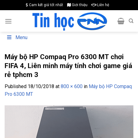
Skip
Cam kết giá tốt nhất
Giới thiệu
Liên hệ
to
content
Menu
Máy bộ HP Compaq Pro 6300 MT chơi
FIFA 4, Liên minh máy tính chơi game giá
rẻ tphcm 3
Published
18/10/2018
at
800 × 600
in
Máy bộ HP Compaq
Pro 6300 MT